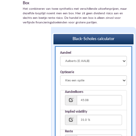
Box
Het combineren van twee synthetics met verschillende uitoefenprijzen, maar
dezelfde looptijd noemt men een box. Hier zit geen dividend risico aan en
slechts een beetje rente risico. De handel in een box is alleen zinvol voor
verfijnde financieringsdoeleinden voor grotere partijen.
Black-Scholes calculator
Aandeel
Optieserie
Aandeelkoers
Implied volatility
Rente