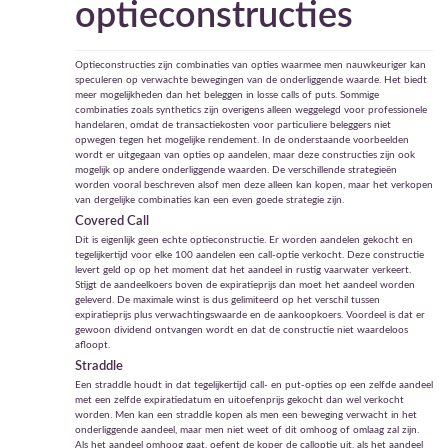
optieconstructies
Optieconstructies zijn combinaties van opties waarmee men nauwkeuriger kan
speculeren op verwachte bewegingen van de onderliggende waarde. Het biedt
meer mogelijkheden dan het beleggen in losse calls of puts. Sommige
combinaties zoals synthetics zijn overigens alleen weggelegd voor professionele
handelaren, omdat de transactiekosten voor particuliere beleggers niet
opwegen tegen het mogelijke rendement. In de onderstaande voorbeelden
wordt er uitgegaan van opties op aandelen, maar deze constructies zijn ook
mogelijk op andere onderliggende waarden. De verschillende strategieën
worden vooral beschreven alsof men deze alleen kan kopen, maar het verkopen
van dergelijke combinaties kan een even goede strategie zijn.
Covered Call
Dit is eigenlijk geen echte optieconstructie. Er worden aandelen gekocht en
tegelijkertijd voor elke 100 aandelen een call-optie verkocht. Deze constructie
levert geld op op het moment dat het aandeel in rustig vaarwater verkeert.
Stijgt de aandeelkoers boven de expiratieprijs dan moet het aandeel worden
geleverd. De maximale winst is dus gelimiteerd op het verschil tussen
expiratieprijs plus verwachtingswaarde en de aankoopkoers. Voordeel is dat er
gewoon dividend ontvangen wordt en dat de constructie niet waardeloos
afloopt.
Straddle
Een straddle houdt in dat tegelijkertijd call- en put-opties op een zelfde aandeel
met een zelfde expiratiedatum en uitoefenprijs gekocht dan wel verkocht
worden. Men kan een straddle kopen als men een beweging verwacht in het
onderliggende aandeel, maar men niet weet of dit omhoog of omlaag zal zijn.
Als het aandeel omhoog gaat, oefent de koper de calloptie uit, als het aandeel