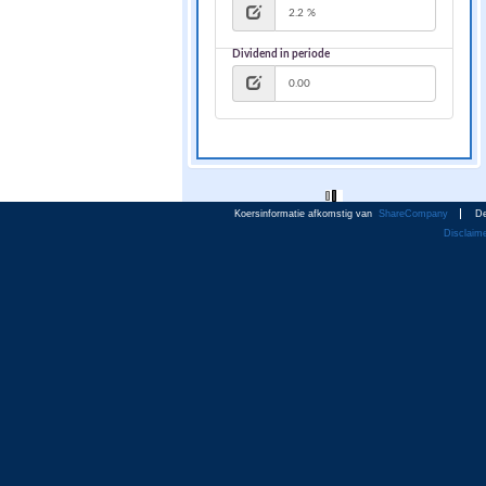
Dividend in periode
Koersinformatie afkomstig van
ShareCompany
De
Disclaim