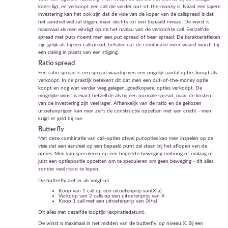
koers ligt, en verkoopt een call die verder out-of-the-money is. Naast een lagere
investering kan het ook zijn dat de visie van de koper van de callspread is dat
het aandeel wel zal stijgen, maar slechts tot een bepaald niveau. De winst is
maximaal als men eindigt op de het niveau van de verkochte call. Eenzelfde
spread met puts noemt men een put spread of bear spread. De karakteristieken
zijn gelijk als bij een callspread, behalve dat de combinatie meer waard wordt bij
een daling in plaats van een stijging.
Ratio spread
Een ratio spread is een spread waarbij men een ongelijk aantal opties koopt als
verkoopt. In de praktijk betekent dit dat men een out-of-the-money optie
koopt en nog wat verder weg gelegen, goedkopere, opties verkoopt. De
mogelijke winst is exact hetzelfde als bij een normale spread, maar de kosten
van de investering zijn veel lager. Afhankelijk van de ratio en de gekozen
uitoefenprijzen kan men zelfs de constructie opzetten met een credit - men
krijgt er geld bij toe.
Butterfly
Met deze combinatie van call-opties ofwel putopties kan men inspelen op de
visie dat een aandeel op een bepaald punt zal staan bij het aflopen van de
opties. Men kan speculeren op een beperkte beweging omhoog of omlaag of
juist een optiepositie opzetten om te speculeren om geen beweging - dit alles
zonder veel risico te lopen.
De butterfly ziet er als volgt uit:
Koop van 1 call op een uitoefenprijs van(X-a)
Verkoop van 2 calls op een uitoefenprijs van X
Koop 1 call met een uitoefenprijs van (X+a)
Dit alles met dezelfde looptijd (expiratiedatum).
De winst is maximaal in het midden van de butterfly, op niveau X. Bij een