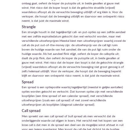
omlaag gaat, oefent de koper de putoptie uit, in beide gevallen al gauw met
winst. Het risico dat de koper loopt is dat de gekochte straddle (vrijwel)
waardeloos afloopt als de verwachte beweging uitblijft of erg klein is. Voor de
verkoper, die hoopt dat de beweging uitblijft en daarvoor een onbeperkt risico
neemt, is dat juist de maximale winst.
Strangle
Een strangle houdt in dat tegelijkertijd call- en put-opties op een zelfde aandeel
met een zelfde expiratiedatum gekocht dan wel verkocht worden, maar met
verschillende uitoefenprijzen.Meestal kiest men uitoefenprijzen waarbij zowel de
call als de put out-of-the-money zijn: de uitoefenprijs van de call ligt ruim
boven de huidige waarde van het aandeel, die van de put ligt ruim onder de
huidige waarde. Als het aandeel flink stijgt, oefent de koper de calloptie uit;
daalt de prijs flink, dan oefent de koper de putoptie uit, in beide gevallen al
gauw met winst. Het risico dat de koper dan loopt is dat de gekochte strangle
(vrijwel) waardeloos afloopt als de verwachte beweging niet groot genoeg is of
zelfs helemaal uitblijft. Voor de verkoper, die hoopt dat de beweging beperkt
blijft en daarvoor een onbeperkt risico neemt, is dat juist de maximale winst.
Spread
Een spread is een optiepositie waarbij tegelijkertijd (meestal in gelijke aantallen)
opties worden gekocht en verkocht. Dat kunnen opties zijn met verschillende
looptijden (een time spread of een calendar spread), met verschillende
uitoefenprijzen (zoals een call spread) of met zowel verschillende
uitoefenprijzen als looptijden (diagonal calendar spread).
Call spread
Men spreekt van een call spread of bull spread als men verwacht dat de
onderliggende waarde zal stijgen in koers. Het verschil met het kopen van een
losse call is dat men in de spread een deel van de mogelijke winst afstaat in ruil
voor een lagere investering. Men koopt de call die het dichtst bij de huidige