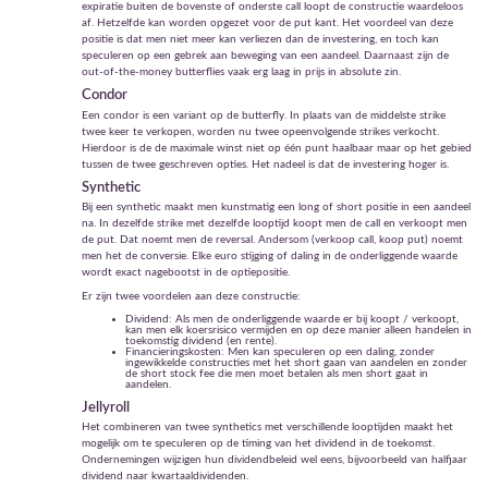
expiratie buiten de bovenste of onderste call loopt de constructie waardeloos
af. Hetzelfde kan worden opgezet voor de put kant. Het voordeel van deze
positie is dat men niet meer kan verliezen dan de investering, en toch kan
speculeren op een gebrek aan beweging van een aandeel. Daarnaast zijn de
out-of-the-money butterflies vaak erg laag in prijs in absolute zin.
Condor
Een condor is een variant op de butterfly. In plaats van de middelste strike
twee keer te verkopen, worden nu twee opeenvolgende strikes verkocht.
Hierdoor is de de maximale winst niet op één punt haalbaar maar op het gebied
tussen de twee geschreven opties. Het nadeel is dat de investering hoger is.
Synthetic
Bij een synthetic maakt men kunstmatig een long of short positie in een aandeel
na. In dezelfde strike met dezelfde looptijd koopt men de call en verkoopt men
de put. Dat noemt men de reversal. Andersom (verkoop call, koop put) noemt
men het de conversie. Elke euro stijging of daling in de onderliggende waarde
wordt exact nagebootst in de optiepositie.
Er zijn twee voordelen aan deze constructie:
Dividend: Als men de onderliggende waarde er bij koopt / verkoopt,
kan men elk koersrisico vermijden en op deze manier alleen handelen in
toekomstig dividend (en rente).
Financieringskosten: Men kan speculeren op een daling, zonder
ingewikkelde constructies met het short gaan van aandelen en zonder
de short stock fee die men moet betalen als men short gaat in
aandelen.
Jellyroll
Het combineren van twee synthetics met verschillende looptijden maakt het
mogelijk om te speculeren op de timing van het dividend in de toekomst.
Ondernemingen wijzigen hun dividendbeleid wel eens, bijvoorbeeld van halfjaar
dividend naar kwartaaldividenden.