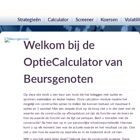
Strategieën
Calculator
Screener
Koersen
Volatili
Welkom bij de
OptieCalculator van
Beursgenoten
Op deze site vindt u een keur aan tools die het beleggen met opties en
sprinters makkelijker en leuker maken. Onze calculator-module maakte het
mogelijk om constructies samen te stellen die kunnen bestaan uit maximaal 4
opties en 1 aandeel. Met een simpele druk op de knop ziet u in één keer wat de
waarde van de constructie op afloopdatum zal zijn als functie van de koers en
hoe de waarde als functie van de tijd zal verlopen. Bent u tevreden met de
constructie? Sla hem dan op in uw persoonlijke schaduwportefeuille. Hiermee
kunt u op elk moment zien wat de actuele waarde en het resultaat zal zijn. Ook
ziet u dan hoe de waarde op expiratie en in de toekomst eruit zal zien.
Wilt u ons het werk laten doen? Gebruik dan de constructie screener. Deze